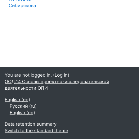
Сибирякова
You are not logged in. (
Log in
)
ООД.14 Основы проектно-исследовательской
деятельности ОПИ
English ‎(en)‎
Русский ‎(ru)‎
English ‎(en)‎
Data retention summary
Switch to the standard theme