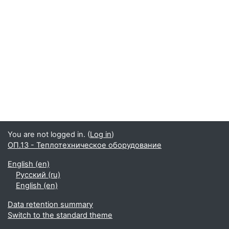
You are not logged in. (
Log in
)
ОП.13 - Теплотехническое оборудование
English ‎(en)‎
Русский ‎(ru)‎
English ‎(en)‎
Data retention summary
Switch to the standard theme