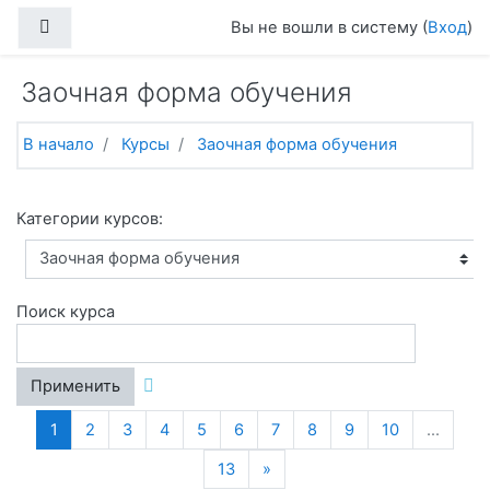
Перейти к основному содержанию
Боковая панель
Вы не вошли в систему (
Вход
)
Заочная форма обучения
В начало
Курсы
Заочная форма обучения
Категории курсов:
Поиск курса
Применить
(текущая)
1
2
3
4
5
6
7
8
9
10
…
Далее
13
»