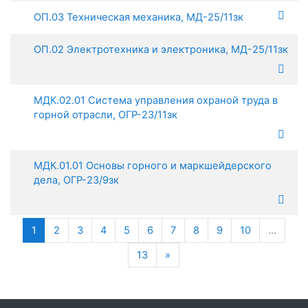
ОП.03 Техническая механика, МД-25/11зк
ОП.02 Электротехника и электроника, МД-25/11зк
МДК.02.01 Система управления охраной труда в
горной отрасли, ОГР-23/11зк
МДК.01.01 Основы горного и маркшейдерского
дела, ОГР-23/9зк
(текущая)
1
2
3
4
5
6
7
8
9
10
…
Далее
13
»